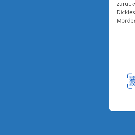
zurück
Dickie
Morden