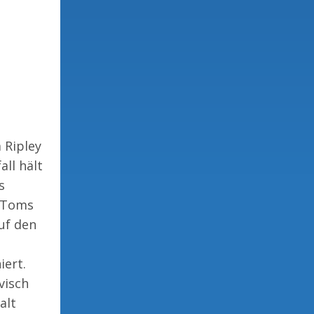
 Ripley
ll hält
s
t Toms
uf den
iert.
visch
alt