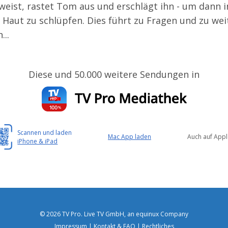
weist, rastet Tom aus und erschlägt ihn - um dann i
s Haut zu schlüpfen. Dies führt zu Fragen und zu we
...
Diese und 50.000 weitere Sendungen in
Scannen und laden
Mac App laden
Auch auf Appl
iPhone & iPad
© 2026 TV Pro. Live TV GmbH, an equinux Company
Impressum
|
Kontakt & FAQ
|
Rechtliches