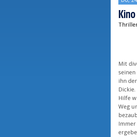
Kino 
Thrille
Mit di
seinen
ihn de
Dickie.
Hilfe 
Weg un
bezaub
Immer 
ergeben