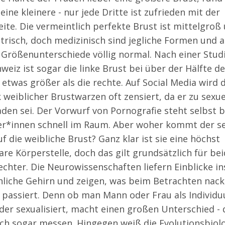
 eine kleinere - nur jede Dritte ist zufrieden mit der
ite. Die vermeintlich perfekte Brust ist mittelgroß
risch, doch medizinisch sind jegliche Formen und 
e Größenunterschiede völlig normal. Nach einer Stud
weiz ist sogar die linke Brust bei über der Hälfte de
etwas größer als die rechte. Auf Social Media wird 
 weiblicher Brustwarzen oft zensiert, da er zu sexue
aden sei. Der Vorwurf von Pornografie steht selbst b
er*innen schnell im Raum. Aber woher kommt der se
uf die weibliche Brust? Ganz klar ist sie eine höchst
re Körperstelle, doch das gilt grundsätzlich für be
echter. Die Neurowissenschaften liefern Einblicke in
liche Gehirn und zeigen, was beim Betrachten nack
 passiert. Denn ob man Mann oder Frau als Individ
oder sexualisiert, macht einen großen Unterschied - 
sich sogar messen. Hingegen weiß die Evolutionsbiolo