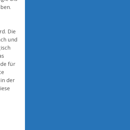
aben.
d. Die
ach und
gisch
as
de für
te
in der
diese