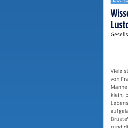
Wiss
Lusto
Gesells
Viele 
von Fr
Männer
klein, 
Lebens
aufgel
Brüste
rund di