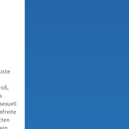
üste
roß,
s
sexuell
efreite
tten
 ein