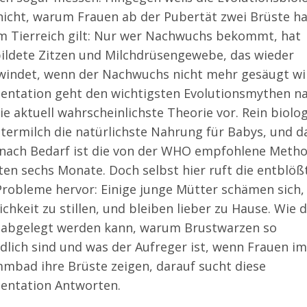
nicht, warum Frauen ab der Pubertät zwei Brüste h
m Tierreich gilt: Nur wer Nachwuchs bekommt, hat
ildete Zitzen und Milchdrüsengewebe, das wieder
windet, wenn der Nachwuchs nicht mehr gesäugt wir
ntation geht den wichtigsten Evolutionsmythen n
die aktuell wahrscheinlichste Theorie vor. Rein biolo
ttermilch die natürlichste Nahrung für Babys, und d
n nach Bedarf ist die von der WHO empfohlene Metho
sten sechs Monate. Doch selbst hier ruft die entblöß
Probleme hervor: Einige junge Mütter schämen sich, 
ichkeit zu stillen, und bleiben lieber zu Hause. Wie 
abgelegt werden kann, warum Brustwarzen so
dlich sind und was der Aufreger ist, wenn Frauen im
mbad ihre Brüste zeigen, darauf sucht diese
ntation Antworten.