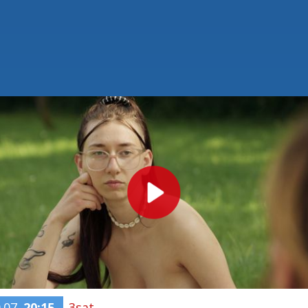
.07.
20:15
3sat