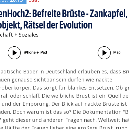
enHoch2: Befreite Brüste - Zankapfel,
bjekt, Rätsel der Evolution
chaft + Soziales
städtische Bäder in Deutschland erlauben es, dass Br
auen genauso sichtbar sein dürfen wie nackte
oberkörper. Das sorgt für blankes Entsetzen. Ob g
prall oder schlaff: Die weibliche Brust ist ein Quell de
 und der Empörung. Der Blick auf nackte Brüste ist 
aden. Doch warum ist das so? Die Dokumentation "B
" geht dieser und anderen Fragen nach. Weltweit hä
e Hälfte der Frauen lieber eine größere Brust, rund