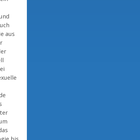
 und
auch
ie aus
r
der
ll
ei
xuelle
ide
s
ter
uum
das
gie bis