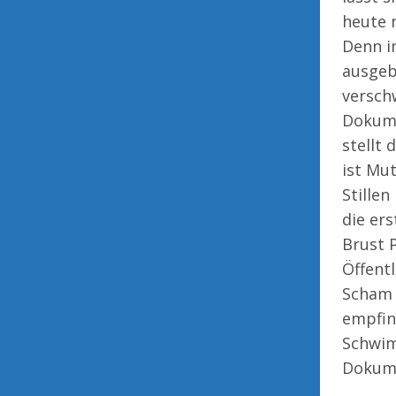
heute 
Denn i
ausgeb
versch
Dokume
stellt 
ist Mu
Stille
die er
Brust 
Öffentl
Scham 
empfin
Schwim
Dokume