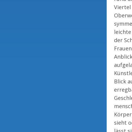
Viertel
Oberwe
symmet
leicht
der Sch
Frauen 
Anblick
aufgel
Künstl
Blick a
erregba
Geschl
mensch
Körper
sieht 
lässt 